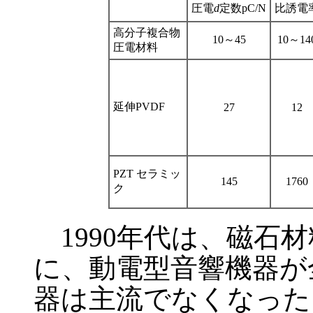
圧電
d
定数pC/N
比誘電
高分子複合物
10～45
10～14
圧電材料
延伸PVDF
27
12
PZT セラミッ
145
1760
ク
1990年代は、磁石
に、動電型音響機器が
器は主流でなくなった