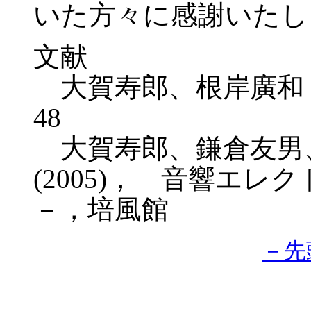
いた方々に感謝いたし
文献
大賀寿郎、根岸廣和，超音波
48
大賀寿郎、鎌倉友男、
(2005)， 音響エ
－，培風館
－先