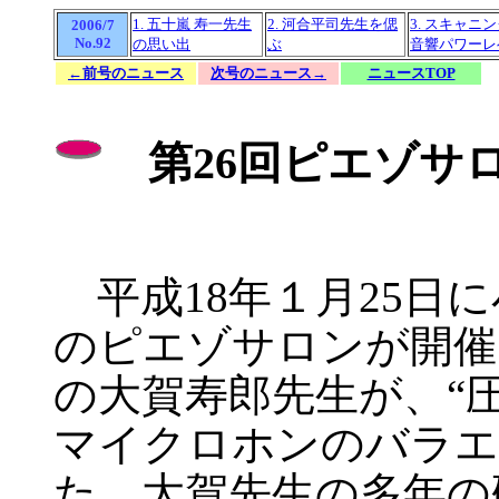
1. 五十嵐 寿一先生
2. 河合平司先生を偲
3. スキャニ
2006/7
No.92
の思い出
ぶ
音響パワーレ
←前号のニュース
次号のニュース→
ニュースTOP
第26回ピエゾサ
平成18年１月25日に
のピエゾサロンが開催
の大賀寿郎先生が、“
マイクロホンのバラエ
た。大賀先生の多年の