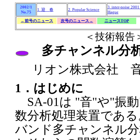
2002/1
3. inter-noise 2001
1. 迎 春
2. Popular Science
No.75
Hague
←前号のニュース
次号のニュース→
ニュースTOP
＜技術報告
多チャンネル分析処理
リオン株式会社 
1．はじめに
SA-01は "音"や"
数分析処理装置である
バンド多チャンネル分