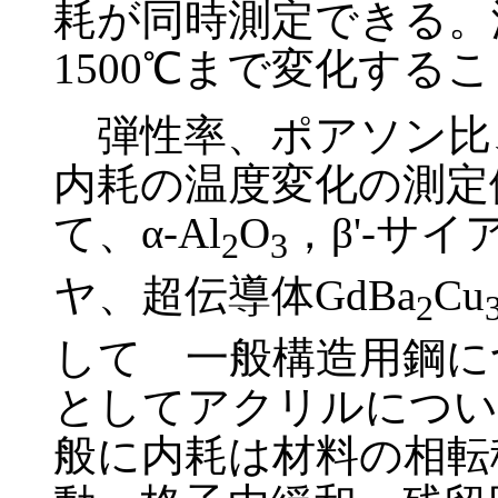
耗が同時測定できる。温
1500℃まで変化する
弾性率、ポアソン比
内耗の温度変化の測定
て、α-Al
O
，β'-サ
2
3
ヤ、超伝導体GdBa
Cu
2
して 一般構造用鋼に
としてアクリルについ
般に内耗は材料の相転