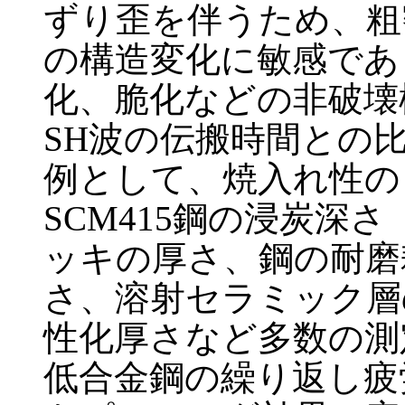
ずり歪を伴うため、粗
の構造変化に敏感であ
化、脆化などの非破壊
SH波の伝搬時間との
例として、焼入れ性の良
SCM415鋼の浸炭深さ
ッキの厚さ、鋼の耐磨
さ、溶射セラミック層
性化厚さなど多数の測
低合金鋼の繰り返し疲