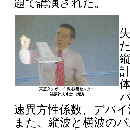
題で講演された。
東芝タンガロイ(株)技術センター
福原幹夫博士 講演
速異方性係数、デバイ
また、縦波と横波のパ