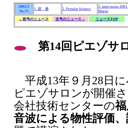
2002/1
3. inter-noise 2001
1. 迎 春
2. Popular Science
No.75
Hague
←前号のニュース
次号のニュース→
ニュースTOP
第14回ピエゾサ
平成13年９月28日に
ピエゾサロンが開催さ
会社技術センターの
福
音波による物性評価、