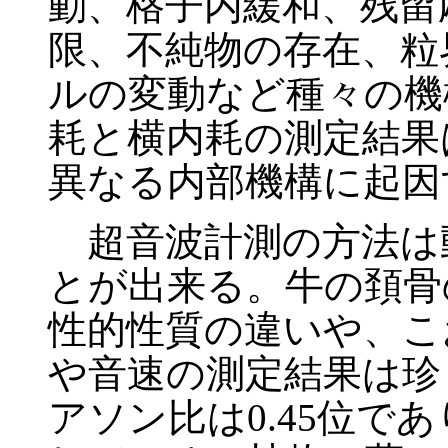
動、格子内緩和、残留
限、不純物の存在、粒
ルの変動など種々の機
耗と横内耗の測定結果
異なる内部機構に起因
超音波計測の方法は
とが出来る。牛の頚骨
性的性質の違いや、こ
や音速の測定結果は珍
アソン比は0.45位で