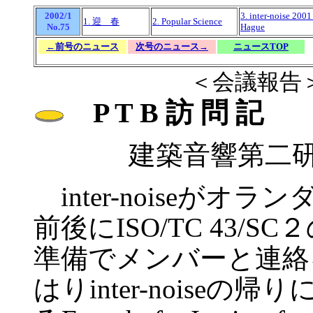
2002/1
3. inter-noise 2001
1. 迎 春
2. Popular Science
No.75
Hague
←前号のニュース
次号のニュース→
ニュースTOP
＜会議報告＞inter-nois
P T B 訪 問 記
建築音響第二
inter-noiseが
前後にISO/TC 43/
準備でメンバーと連絡
はりinter-noiseの帰