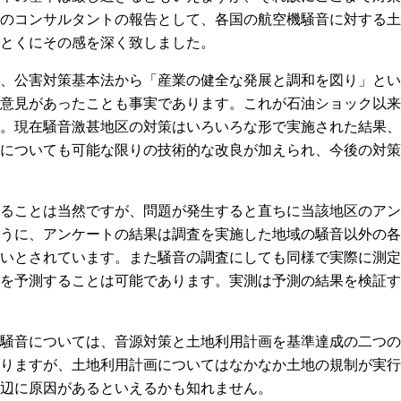
のコンサルタントの報告として、各国の航空機騒音に対する土
とくにその感を深く致しました。
、公害対策基本法から「産業の健全な発展と調和を図り」とい
意見があったことも事実であります。これが石油ショック以来
。現在騒音激甚地区の対策はいろいろな形で実施された結果、
についても可能な限りの技術的な改良が加えられ、今後の対策
ることは当然ですが、問題が発生すると直ちに当該地区のアン
うに、アンケートの結果は調査を実施した地域の騒音以外の各
いとされています。また騒音の調査にしても同様で実際に測定
を予測することは可能であります。実測は予測の結果を検証す
騒音については、音源対策と土地利用計画を基準達成の二つの
りますが、土地利用計画についてはなかなか土地の規制が実行
辺に原因があるといえるかも知れません。