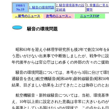
2. 騒音環境基準の設
3. 骨董品に見
1988/1
1. 騒音の環境問題
No.19
定経過
響学
←前号のニュース
次号のニュース→
ニュースTOP
騒音の環境問題
昭和63年を迎え小林理学研究所も後2年で創立50年
う思いがけない出来事で中断致しましたが、戦争中に設
年代後半からは官公庁はじめ多くの外部の方々のご援助
騒音の環境問題については、本号から3回に分けて環境
通騒音を含む)航空機騒音(昭和48年)新幹線騒音(昭和
結果、目ざましい効果を上げてきたことは御存じのとお
航空機騒音・新幹線騒音については、当初、環境基準
え、10年以上前に設定された意義は非常に大きいもの
を基準としている国はないのが現状で、この点からも日