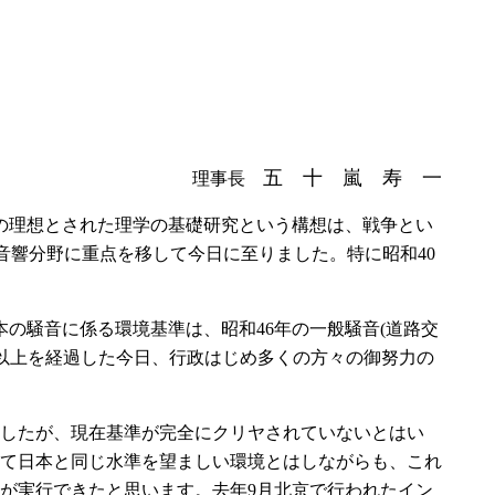
五 十 嵐 寿 一
理事長
の理想とされた理学の基礎研究という構想は、戦争とい
音響分野に重点を移して今日に至りました。特に昭和40
の騒音に係る環境基準は、昭和46年の一般騒音(道路交
0年以上を経過した今日、行政はじめ多くの方々の御努力の
したが、現在基準が完全にクリヤされていないとはい
いて日本と同じ水準を望ましい環境とはしながらも、これ
が実行できたと思います。去年9月北京で行われたイン