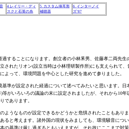
る音
4.レイリー・ディ
5. カスタム挿耳形
6. インターノイ
スクと石英の糸
補聴器
ズ’87
を経過することになります。創立者の小林釆男、佐藤孝二両先生
立されたリオン(設立当時は小林理研製作所)にも支えられて、
によって、環境問題を中心とした研究を進めて参りました。
基準が設定された経過について述べてみたいと思います。日本
50年)等がいろいろの議論の末に設定されましたが、それから1
りであります。
のようなものが設定できるかどうかと危惧されたこともありま
があると考えます。諸外国の現状をみましても、環境騒音につ
本の基準は厳し過ぎるともいえますが、それ故にここまで対策