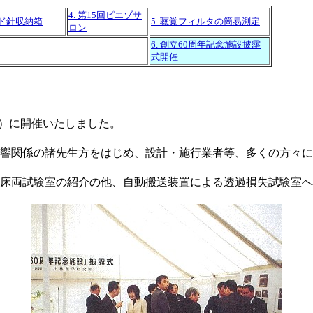
4. 第15回ピエゾサ
ード針収納箱
5. 聴覚フィルタの簡易測定
ロン
6. 創立60周年記念施設披露
式開催
(木）に開催いたしました。
響関係の諸先生方をはじめ、設計・施行業者等、多くの方々に
床両試験室の紹介の他、自動搬送装置による透過損失試験室へ