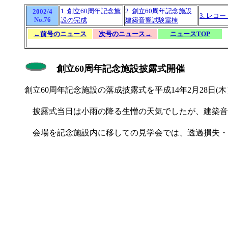
1. 創立60周年記念施
2. 創立60周年記念施設
2002/4
3. レコ
No.76
設の完成
建築音響試験室棟
←前号のニュース
次号のニュース→
ニュースTOP
創立60周年記念施設披露式開催
創立60周年記念施設の落成披露式を平成14年2月28日
披露式当日は小雨の降る生憎の天気でしたが、建築音
会場を記念施設内に移しての見学会では、透過損失・