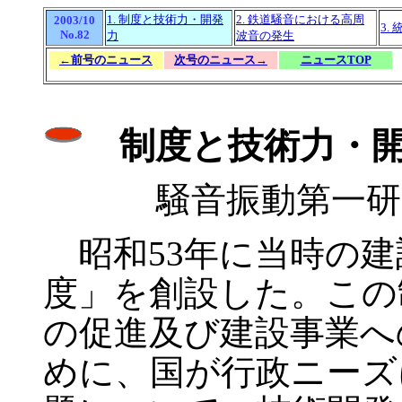
1. 制度と技術力・開発
2. 鉄道騒音における高周
2003/10
3.
No.82
力
波音の発生
←前号のニュース
次号のニュース→
ニュースTOP
制度と技術力・
騒音振動第一
昭和53年に当時の建
度」を創設した。この
の促進及び建設事業へ
めに、国が行政ニーズ