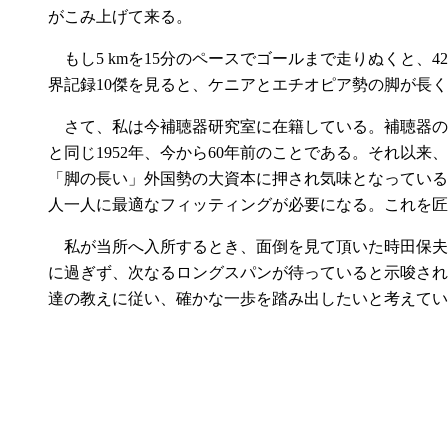
がこみ上げて来る。
もし5 kmを15分のペースでゴールまで走りぬくと、4
界記録10傑を見ると、ケニアとエチオピア勢の脚が長
さて、私は今補聴器研究室に在籍している。補聴器の
と同じ1952年、今から60年前のことである。それ
「脚の長い」外国勢の大資本に押され気味となっている
人一人に最適なフィッティングが必要になる。これを匠
私が当所へ入所するとき、面倒を見て頂いた時田保夫顧
に過ぎず、次なるロングスパンが待っていると示唆され
達の教えに従い、確かな一歩を踏み出したいと考えてい