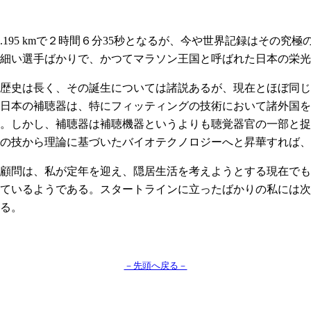
2.195 kmで２時間６分35秒となるが、今や世界記録はその究
く細い選手ばかりで、かつてマラソン王国と呼ばれた日本の栄
歴史は長く、その誕生については諸説あるが、現在とほぼ同じ
以来、日本の補聴器は、特にフィッティングの技術において諸外国
。しかし、補聴器は補聴機器というよりも聴覚器官の一部と捉
の技から理論に基づいたバイオテクノロジーへと昇華すれば
問は、私が定年を迎え、隠居生活を考えようとする現在でも現
ているようである。スタートラインに立ったばかりの私には次
る。
－先頭へ戻る－