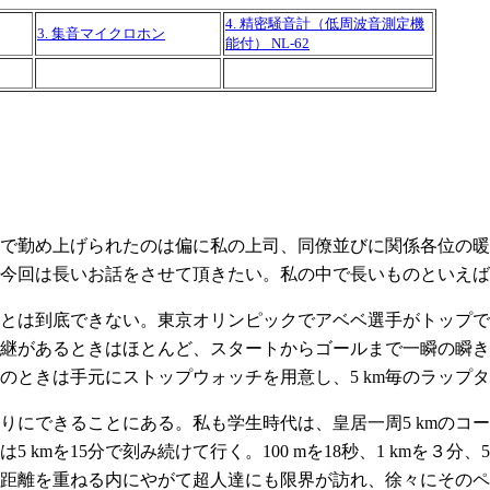
4. 精密騒音計（低周波音測定機
3. 集音マイクロホン
能付） NL-62
で勤め上げられたのは偏に私の上司、同僚並びに関係各位の暖
で今回は長いお話をさせて頂きたい。私の中で長いものといえ
とは到底できない。東京オリンピックでアベベ選手がトップで
継があるときはほとんど、スタートからゴールまで一瞬の瞬き
のときは手元にストップウォッチを用意し、5 km毎のラップ
にできることにある。私も学生時代は、皇居一周5 kmのコース
kmを15分で刻み続けて行く。100 mを18秒、1 kmを３分
距離を重ねる内にやがて超人達にも限界が訪れ、徐々にそのペ