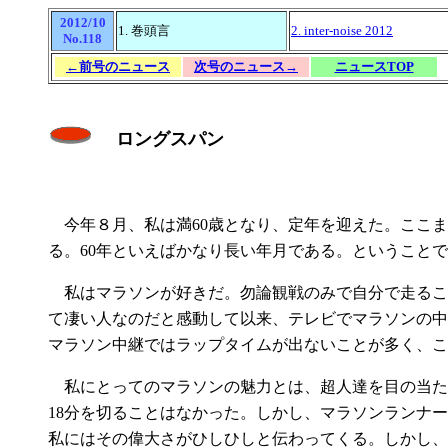
2012/10
1. 巻頭言
2. inter-noise 2012
No.118
←前号のニュース
次号のニュース→
ニュースTOP
ロングスパン
今年８月、私は満60歳となり、定年を迎えた。ここま
る。60年といえばかなり長い年月である。ということ
私はマラソンが好きだ。勿論観戦のみで自分で走るこ
て凄い人なのだと感動して以来、テレビでマラソンの中
マラソン中継ではラップタイムが出ないことが多く、こ
私にとってのマラソンの魅力とは、超人達を目の当たり
18分を切ることはなかった。しかし、マラソンランナーは5 
私にはその偉大さがひしひしと伝わってくる。しかし、