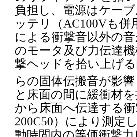
負担し、電源はケーブ
ッテリ（AC100Vも
による衝撃音以外の音
のモータ及び力伝達機
撃ヘッドを拾い上げる
らの固体伝搬音が影響
と床面の間に緩衝材を
から床面へ伝達する衝
200C50）により測
動時間内の等価衝撃力