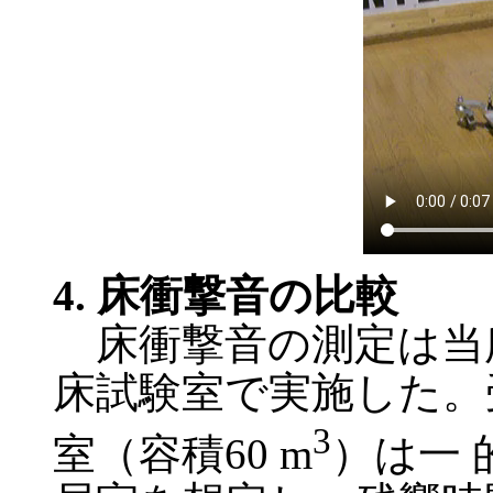
4. 床衝撃音の比較
床衝撃音の測定は当
床試験室で実施した。
3
室（容積60 m
）は一 