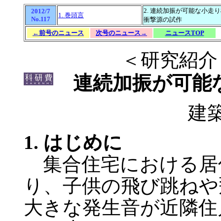
2. 連続加振が可能な小走
2012/7
1. 巻頭言
No.117
衝撃源の試作
←前号のニュース
次号のニュース→
ニュースTOP
＜研究紹介
連続加振が可能な
建
1. はじめに
集合住宅における居
り、子供の飛び跳ねや
大きな発生音が近隣住